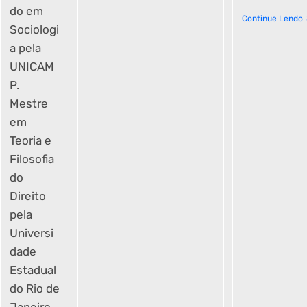
do em
Continue Lendo
Sociologi
a pela
UNICAM
P.
Mestre
em
Teoria e
Filosofia
do
Direito
pela
Universi
dade
Estadual
do Rio de