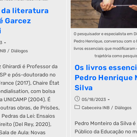
 da literatura
é Garcez
i
O pesquisador e especialista em D
Pedro Henrique, conversou com o I
3
livros essenciais que modificaram
INB
/
Diálogos
trajetória como pesqui
 Ghirardi é Professor da
Os livros essenci
 SP e pós-doutorado no
Pedro Henrique 
rance (2017), Chaire État
Silva
ndialisation, com bolsa
a UNICAMP (2004). É
05/18/2023
 outras obras, de Prisões,
Cabeceira INB
/
Diálogos
 Pedras da Lei: Ensaios
Pedro Monteiro da Silva é
reito (Del Rey, 2020),
Público da Educação no m
Sala de Aula: Novas