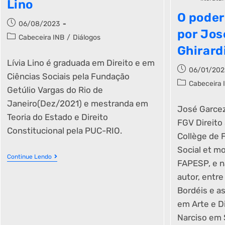
Lino
O poder
06/08/2023
por Jos
Cabeceira INB
/
Diálogos
Ghirard
Lívia Lino é graduada em Direito e em
06/01/202
Ciências Sociais pela Fundação
Cabeceira 
Getúlio Vargas do Rio de
Janeiro(Dez/2021) e mestranda em
José Garcez
Teoria do Estado e Direito
FGV Direito
Constitucional pela PUC-RIO.
Collège de F
Social et mo
Continue Lendo
FAPESP, e n
autor, entre
Bordéis e as
em Arte e Di
Narciso em 