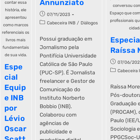
Annunziato
contar essa
conversou con
história, ele
Espaço que comp
07/11/2023
apresentou
profissionais 
Cabeceira INB
/
Diálogos
como marcos
cidad
referenciais os
Especia
Possui graduação em
livros mais
Jornalismo pela
fundamentais
Raíssa 
de sua vida.
Pontifícia Universidade
07/06/202
Católica de São Paulo
Espe
Cabeceira 
(PUC-SP). É Jornalista
cial
freelancer e Gestor de
Equip
Raíssa More
Comunicação do
Pós-doutora
e INB
Instituto Norberto
Graduação e
Bobbio (INB).
por
(PROCAM), d
Colaborou com
Lévio
Paulo (IEE/
agências de
Oscar
Sociologia e
publicidade e
PPGCSoc-UF
Scatt