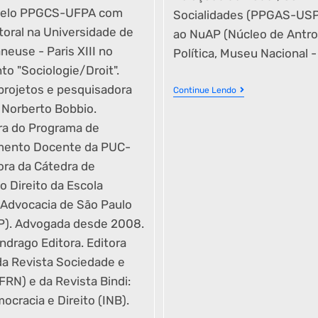
 pelo PPGCS-UFPA com
Socialidades (PPGAS-USP
toral na Universidade de
ao NuAP (Núcleo de Antro
aneuse - Paris XIII no
Política, Museu Nacional 
o "Sociologie/Droit".
projetos e pesquisadora
Continue Lendo
o Norberto Bobbio.
ra do Programa de
mento Docente da PUC-
ora da Cátedra de
o Direito da Escola
 Advocacia de São Paulo
). Advogada desde 2008.
ndrago Editora. Editora
da Revista Sociedade e
UFRN) e da Revista Bindi:
ocracia e Direito (INB).