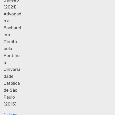
Janeiro
(2021).
Advogad
o e
Bacharel
em
Direito
pela
Pontifíci
a
Universi
dade
Católica
de São
Paulo
(2015).
Continue