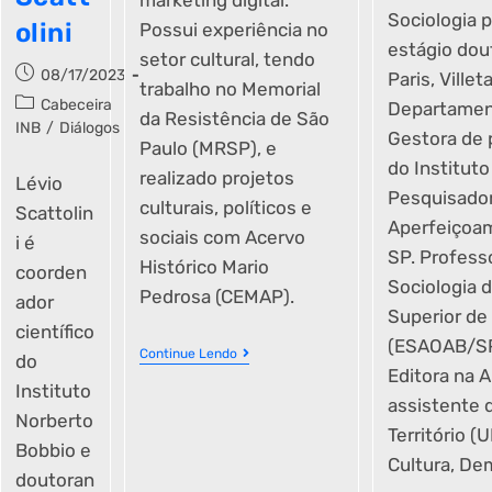
marketing digital.
Sociologia
olini
Possui experiência no
estágio dou
setor cultural, tendo
08/17/2023
Paris, Villet
trabalho no Memorial
Cabeceira
Departament
da Resistência de São
INB
/
Diálogos
Gestora de 
Paulo (MRSP), e
do Institut
realizado projetos
Lévio
Pesquisado
culturais, políticos e
Scattolin
Aperfeiçoa
sociais com Acervo
i é
SP. Profess
Histórico Mario
coorden
Sociologia d
Pedrosa (CEMAP).
ador
Superior de
científico
(ESAOAB/SP
Continue Lendo
do
Editora na A
Instituto
assistente 
Norberto
Território (
Bobbio e
Cultura, Dem
doutoran