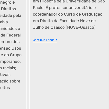
em Filosofia pela Universidade de São
 negro e
Paulo. É professor universitário e
 Direitos
coordenador do Curso de Graduação
idade pela
em Direito da Faculdade Nove de
ahia
Julho de Osasco (NOVE-Osasco)
anidades e
ade Federal
Continue Lendo
Membro dos
tensão Usos
 e do Grupo
emporâneo.
 raciais;
tivos;
lação sobre
reitos