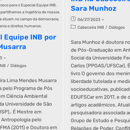
osco para o Especial Equipe INB.
Sara Munhoz
artilhamos a trajetória de nossos
que atuam no campo da democracia,
06/27/2023
ania e direitos humanos.
Cabeceira INB
/
Diálogos
l Equipe INB por
Sara Munhoz é doutora n
Musarra
de Pós-Graduação em Ant
Social da Universidade Fe
3
Carlos (PPGAS/UFSCar). É
INB
/
Diálogos
livro O governo dos menin
ira Lima Mendes Musarra
liberdade tutelada e medi
 pelo Programa de Pós
socioeducativas, publicad
m Ciência Ambiental
EDUFSCar em 2017, e de d
a Universidade de São
artigos acadêmicos. Atua
USP),. É Mestre em
pesquisadora associada ao
 Antropologia pelo
Grupo de Estudo e Pesqui
MA (2011) e Doutora em
Relações de Poder, Confli