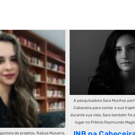
A pesquisadora Sara Munhoz parti
Cabeceira para contar a sua trajet
durante sua vida. Sara também foi 
lugar no Prêmio Raymundo Magli
INB na Cabeceira
gestora de projetos, Raíssa Musarra,