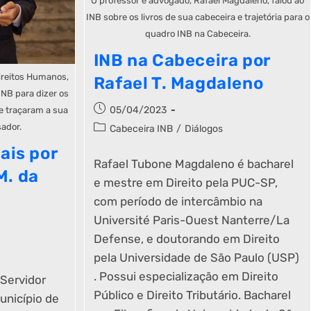
O professor e advogado, Rafael Magdaleno, falou ao
INB sobre os livros de sua cabeceira e trajetória para o
quadro INB na Cabeceira.
INB na Cabeceira por
ireitos Humanos,
Rafael T. Magdaleno
NB para dizer os
05/04/2023
 e traçaram a sua
sador.
Cabeceira INB
/
Diálogos
ais por
Rafael Tubone Magdaleno é bacharel
M. da
e mestre em Direito pela PUC-SP,
com período de intercâmbio na
Université Paris-Ouest Nanterre/La
Defense, e doutorando em Direito
pela Universidade de São Paulo (USP)
. Possui especialização em Direito
 Servidor
Público e Direito Tributário. Bacharel
unicípio de