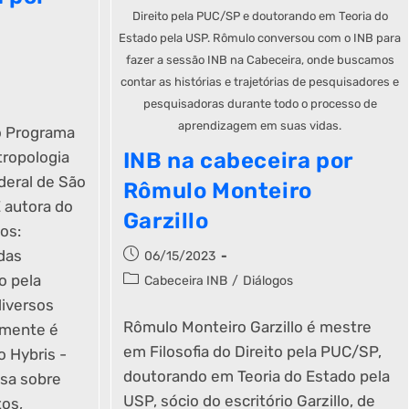
Direito pela PUC/SP e doutorando em Teoria do
Estado pela USP. Rômulo conversou com o INB para
fazer a sessão INB na Cabeceira, onde buscamos
contar as histórias e trajetórias de pesquisadores e
pesquisadoras durante todo o processo de
aprendizagem em suas vidas.
o Programa
ropologia
INB na cabeceira por
deral de São
Rômulo Monteiro
 autora do
Garzillo
os:
das
06/15/2023
o pela
Cabeceira INB
/
Diálogos
iversos
Rômulo Monteiro Garzillo é mestre
lmente é
em Filosofia do Direito pela PUC/SP,
 Hybris -
doutorando em Teoria do Estado pela
sa sobre
USP, sócio do escritório Garzillo, de
tos,