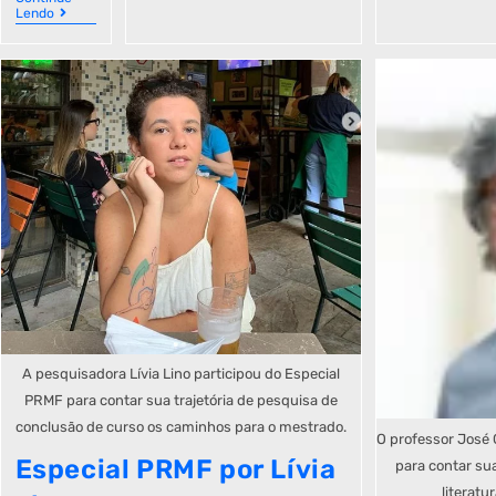
Lendo
A pesquisadora Lívia Lino participou do Especial
PRMF para contar sua trajetória de pesquisa de
conclusão de curso os caminhos para o mestrado.
O professor José 
Especial PRMF por Lívia
para contar sua
literatu