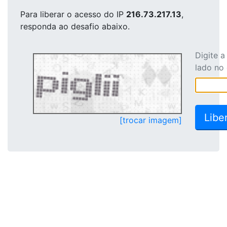
Para liberar o acesso
do IP
216.73.217.13
,
responda ao desafio abaixo.
Digite 
lado no
[trocar imagem]