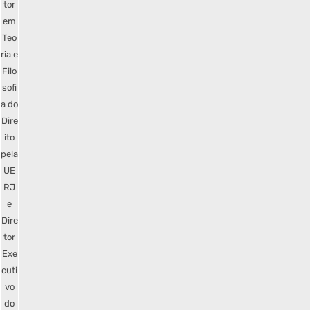
tor
em
Teo
ria e
Filo
sofi
a do
Dire
ito
pela
UE
RJ
e
Dire
tor
Exe
cuti
vo
do