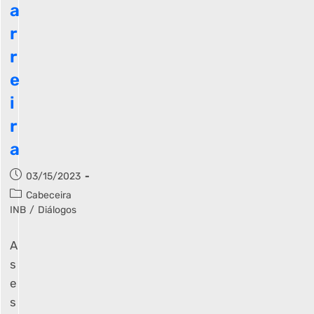
a
r
r
e
i
r
a
03/15/2023
Cabeceira
INB
/
Diálogos
A
s
e
s