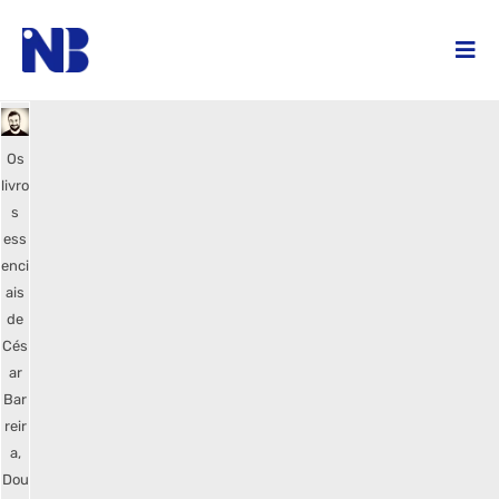
Os
livro
s
ess
enci
ais
de
Cés
ar
Bar
reir
a,
Dou