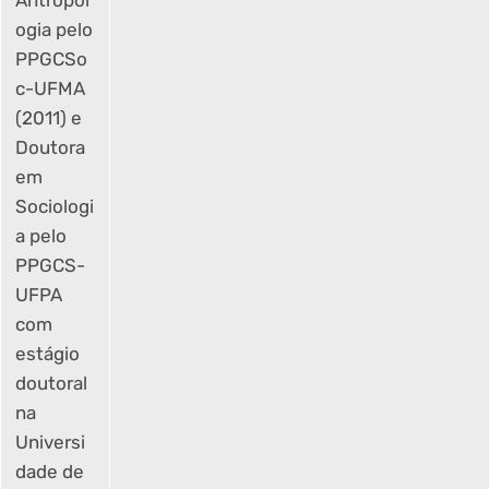
Antropol
ogia pelo
PPGCSo
c-UFMA
(2011) e
Doutora
em
Sociologi
a pelo
PPGCS-
UFPA
com
estágio
doutoral
na
Universi
dade de