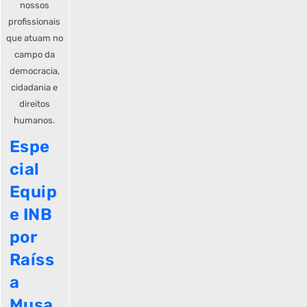
nossos
profissionais
que atuam no
campo da
democracia,
cidadania e
direitos
humanos.
Espe
cial
Equip
e INB
por
Raíss
a
Musa