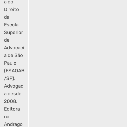
a do
Direito
da
Escola
Superior
de
Advocaci
a de São
Paulo
(ESAOAB
/SP).
Advogad
a desde
2008.
Editora
na
Andrago