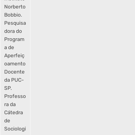
Norberto
Bobbio.
Pesquisa
dora do
Program
a de
Aperfeiç
oamento
Docente
da PUC-
SP.
Professo
ra da
Cátedra
de
Sociologi