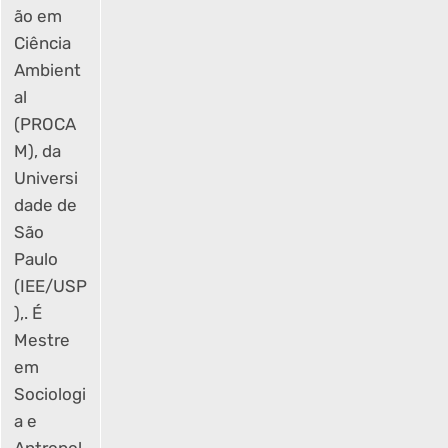
ão em
Ciência
Ambient
al
(PROCA
M), da
Universi
dade de
São
Paulo
(IEE/USP
),. É
Mestre
em
Sociologi
a e