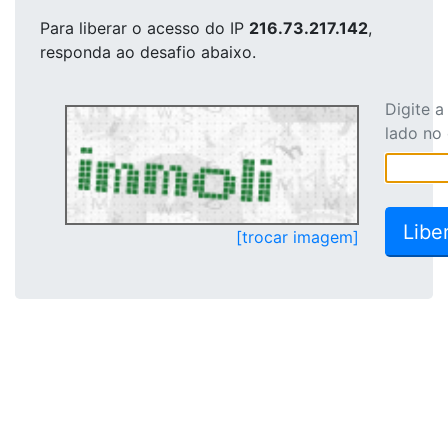
Para liberar o acesso
do IP
216.73.217.142
,
responda ao desafio abaixo.
Digite 
lado no
[trocar imagem]