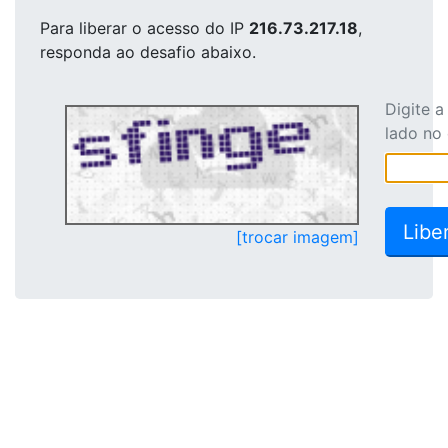
Para liberar o acesso
do IP
216.73.217.18
,
responda ao desafio abaixo.
Digite 
lado no
[trocar imagem]