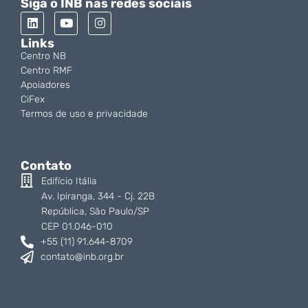
Siga o INB nas redes sociais
Links
Centro NB
Centro RMF
Apoiadores
CiFex
Termos de uso e privacidade
Contato
Edifício Itália
Av. Ipiranga, 344 - Cj. 22B
República, São Paulo/SP
CEP 01.046-010
+55 (11) 91.644-8709
contato@inb.org.br